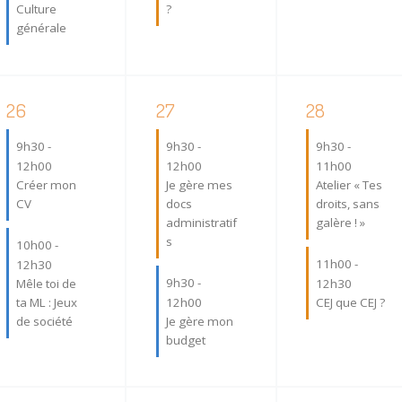
m
e
e
Culture
?
e
générale
m
m
n
e
e
t
n
n
,
t
t
2
2
2
26
27
28
,
,
é
é
é
9h30
-
9h30
-
9h30
-
v
v
v
12h00
12h00
11h00
è
è
è
Créer mon
Je gère mes
Atelier « Tes
n
n
n
CV
docs
droits, sans
e
e
e
administratif
galère ! »
s
10h00
-
m
m
m
11h00
-
12h30
e
e
e
9h30
-
Mêle toi de
12h30
n
n
n
ta ML : Jeux
12h00
CEJ que CEJ ?
t
t
t
de société
Je gère mon
s
s
s
budget
,
,
,