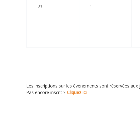
0
0
31
1
é
é
v
v
è
è
n
n
e
e
m
m
e
e
n
n
t
t
,
,
Les inscriptions sur les évènements sont réservées aux j
Pas encore inscrit ?
Cliquez ici