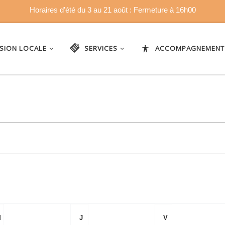
Horaires d'été du 3 au 21 août : Fermeture à 16h00
SSION LOCALE
SERVICES
ACCOMPAGNEMENT
M
J
V