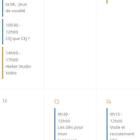
t
t
ta ML : Jeux
s
s
de société
,
,
10h30
-
12h00
CEJ que CEJ ?
14h00
-
17h00
Atelier Studio
Vidéo
2
3
13
14
0
12
é
é
é
v
9h30
-
9h15
-
v
v
è
12h00
12h00
è
è
n
Les clés pour
Visite et
n
n
e
mon
recrutement
m