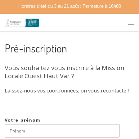
Horaires d'été du 3 au 21 août : Fermeture à 16h00
Passer au contenu
Me
Pré-inscription
Vous souhaitez vous inscrire à la Mission
Locale Ouest Haut Var ?
Laissez-nous vos coordonnées, on vous recontacte !
Votre prénom